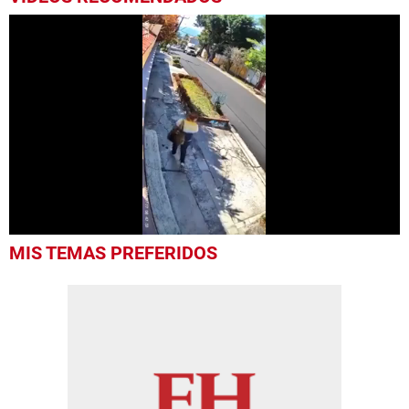
0
MIS TEMAS PREFERIDOS
of
26
seconds