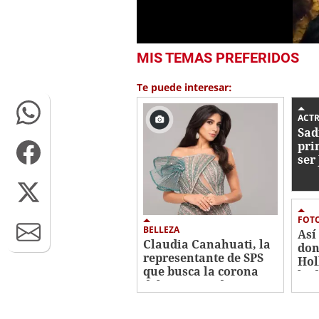
0
MIS TEMAS PREFERIDOS
seconds
of
12
Te puede interesar:
minutes,
41
seconds
Volume
ACTR
0%
Sad
pri
ser
Spi
FOT
BELLEZA
Así
Claudia Canahuati, la
don
representante de SPS
Hol
que busca la corona
bod
del Miss Honduras
2026