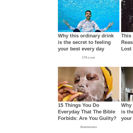
Why this ordinary drink
This
is the secret to feeling
Reas
your best every day
Lost
CTA Love
15 Things You Do
Why 
Everyday That The Bible
is th
Forbids: Are You Guilty?
your
Brainberries