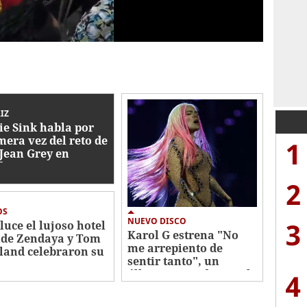
IZ
ie Sink habla por
mera vez del reto de
1
 Jean Grey en
der-Man
2
OS
NUEVO DISCO
3
 luce el lujoso hotel
Karol G estrena "No
de Zendaya y Tom
me arrepiento de
land celebraron su
sentir tanto", un
a
álbum marcado por el
4
desamor