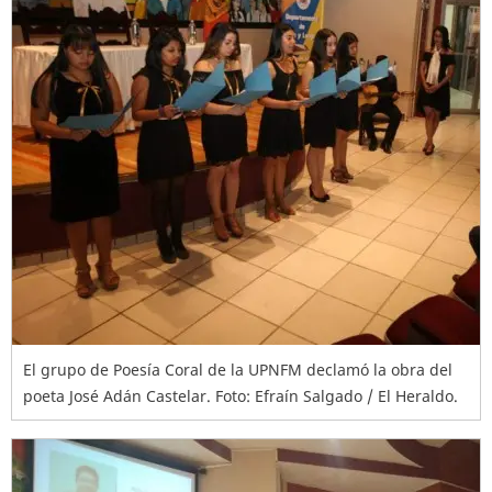
El grupo de Poesía Coral de la UPNFM declamó la obra del
poeta José Adán Castelar. Foto: Efraín Salgado / El Heraldo.