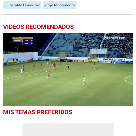
El Heraldo Honduras
Jorge Montenegro
VIDEOS RECOMENDADOS
0
MIS TEMAS PREFERIDOS
seconds
of
1
minute,
22