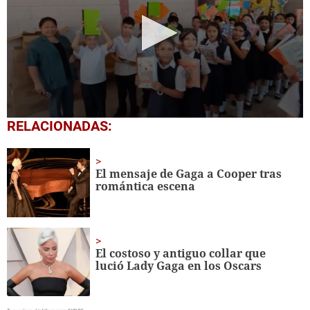
0
RELACIONADAS:
seconds
of
1
minute,
El mensaje de Gaga a Cooper tras
56
romántica escena
seconds
El costoso y antiguo collar que
lució Lady Gaga en los Oscars