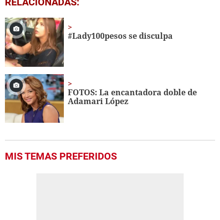
RELACIONADAS:
seconds
of
2
minutes,
#Lady100pesos se disculpa
1
second
FOTOS: La encantadora doble de
Adamari López
MIS TEMAS PREFERIDOS