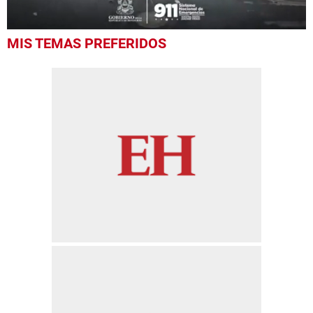
0
MIS TEMAS PREFERIDOS
seconds
of
18
seconds