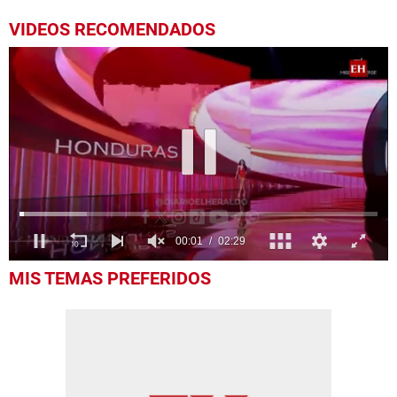
VIDEOS RECOMENDADOS
0
MIS TEMAS PREFERIDOS
seconds
of
2
minutes,
29
seconds