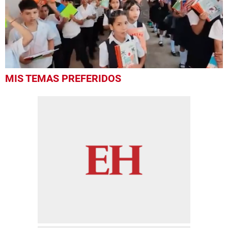
0
MIS TEMAS PREFERIDOS
of
1
minute,
56
seconds