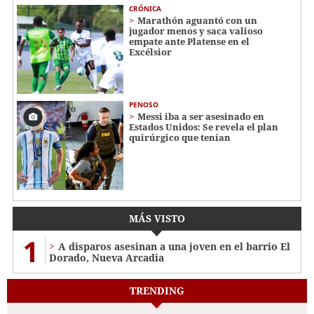
CRÓNICA
Marathón aguantó con un
jugador menos y saca valioso
empate ante Platense en el
Excélsior
PENOSO
Messi iba a ser asesinado en
Estados Unidos: Se revela el plan
quirúrgico que tenían
MÁS VISTO
1
A disparos asesinan a una joven en el barrio El
Dorado, Nueva Arcadia
TRENDING