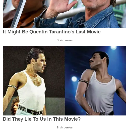
It Might Be Quentin Tarantino's Last Movie
Brainberries
Did They Lie To Us In This Movie?
Brainberries