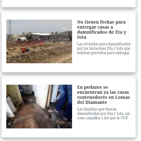
familias que sufren en las casas
de lata
No tienen fechas para
entregar casas a
damnificados de Eta y
Iota
Las vivendas para damnificados
por los huracanes Eta y Iota que
estaban previstos para entregar
en 2021 tendrán que esperar y
esperan al menos entregar uno
de los proyectos a finales de
2022 y los demás hasta el 2023
En pedazos se
encuentran ya las casas
contenedores en Lomas
del Diamante
Las familias que fueron
damnificadas por Eta y Iota, así
como aquellos a los que la UCP
les destruyó la casa para
construir el proyecto
Residencial Morazán, están al
borde de la locura por el
abandono