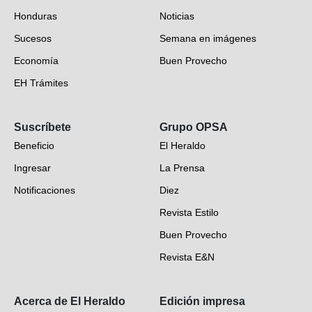
Honduras
Noticias
Sucesos
Semana en imágenes
Economía
Buen Provecho
EH Trámites
Opinión
Suscríbete
Grupo OPSA
EH Verifica
Beneficio
El Heraldo
Fotogalerías
Ingresar
La Prensa
Deportes
Notificaciones
Diez
Videos
Revista Estilo
Hondureños en el mundo
Buen Provecho
Revista E&N
Suscripción
Acerca de El Heraldo
Edición impresa