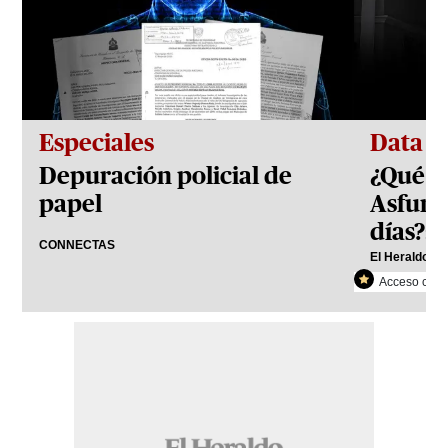
Especiales
Data
Depuración policial de
¿Qué h
papel
Asfura
días?: 
CONNECTAS
El Heraldo Pl
Acceso con r