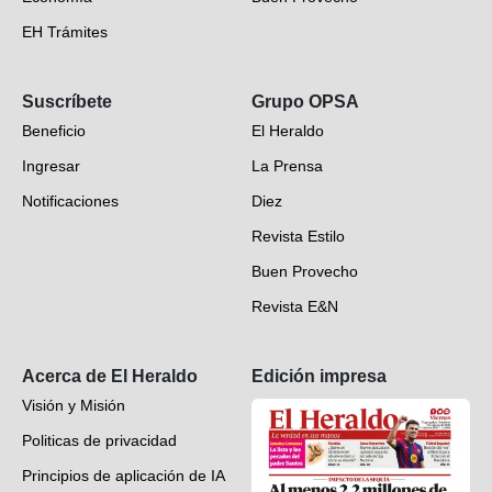
EH Trámites
Opinión
Suscríbete
Grupo OPSA
EH Verifica
Beneficio
El Heraldo
Fotogalerías
Ingresar
La Prensa
Deportes
Notificaciones
Diez
Videos
Revista Estilo
Hondureños en el mundo
Buen Provecho
Revista E&N
Suscripción
Acerca de El Heraldo
Edición impresa
Visión y Misión
Politicas de privacidad
Principios de aplicación de IA