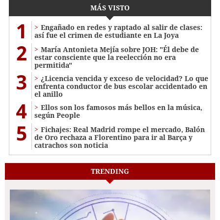
MÁS VISTO
1
Engañado en redes y raptado al salir de clases:
así fue el crimen de estudiante en La Joya
2
María Antonieta Mejía sobre JOH: "Él debe de
estar consciente que la reelección no era
permitida"
3
¿Licencia vencida y exceso de velocidad? Lo que
enfrenta conductor de bus escolar accidentado en
el anillo
4
Ellos son los famosos más bellos en la música,
según People
5
Fichajes: Real Madrid rompe el mercado, Balón
de Oro rechaza a Florentino para ir al Barça y
catrachos son noticia
TRENDING