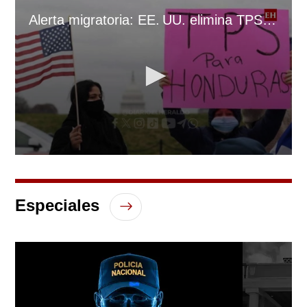
Alerta migratoria: EE. UU. elimina TPS para hondureños
0
seconds
of
3
Especiales
minutes,
22
seconds