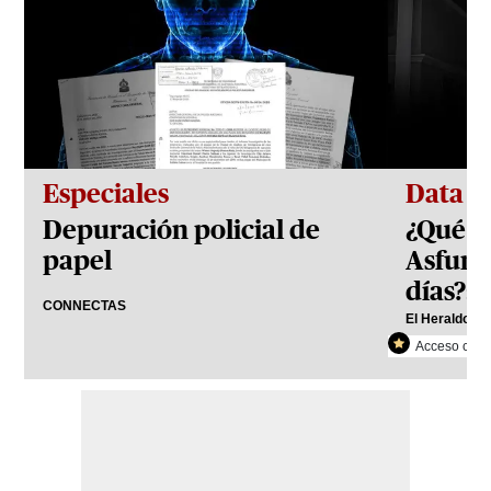
Especiales
Data
Depuración policial de
¿Qué h
papel
Asfura
días?: 
CONNECTAS
El Heraldo Pl
Acceso con r