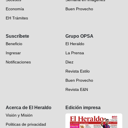
Economía
Buen Provecho
EH Trámites
Opinión
Suscríbete
Grupo OPSA
EH Verifica
Beneficio
El Heraldo
Fotogalerías
Ingresar
La Prensa
Deportes
Notificaciones
Diez
Videos
Revista Estilo
Hondureños en el mundo
Buen Provecho
Revista E&N
Suscripción
Acerca de El Heraldo
Edición impresa
Visión y Misión
Politicas de privacidad