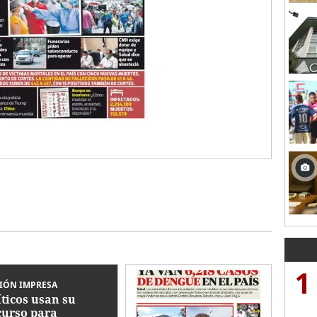
1
IÓN IMPRESA
íticos usan su
curso para