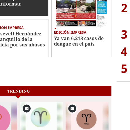
2
informar
IÓN IMPRESA
3
EDICIÓN IMPRESA
sevelt Hernández
Ya van 6,218 casos de
banquillo de la
dengue en el país
ticia por sus abusos
4
5
TRENDING