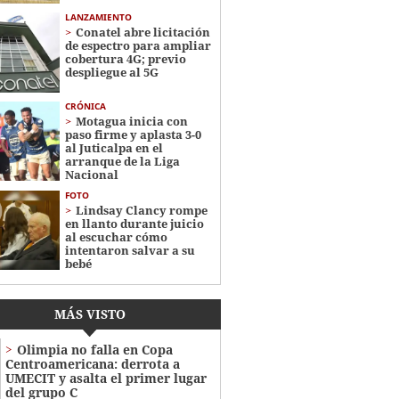
LANZAMIENTO
Conatel abre licitación
de espectro para ampliar
cobertura 4G; previo
despliegue al 5G
CRÓNICA
Motagua inicia con
paso firme y aplasta 3-0
al Juticalpa en el
arranque de la Liga
Nacional
FOTO
Lindsay Clancy rompe
en llanto durante juicio
al escuchar cómo
intentaron salvar a su
bebé
MÁS VISTO
Olimpia no falla en Copa
Centroamericana: derrota a
UMECIT y asalta el primer lugar
del grupo C