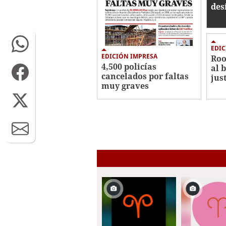
des
EDIC
EDICIÓN IMPRESA
Roo
4,500 policías
al 
cancelados por faltas
jus
muy graves