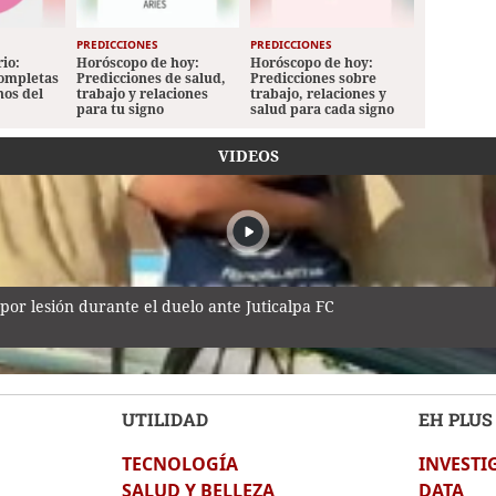
PREDICCIONES
PREDICCIONES
io:
Horóscopo de hoy:
Horóscopo de hoy:
completas
Predicciones de salud,
Predicciones sobre
nos del
trabajo y relaciones
trabajo, relaciones y
para tu signo
salud para cada signo
VIDEOS
por lesión durante el duelo ante Juticalpa FC
UTILIDAD
EH PLUS
TECNOLOGÍA
INVESTI
antes de estrellarse en una casa en SPS
SALUD Y BELLEZA
DATA