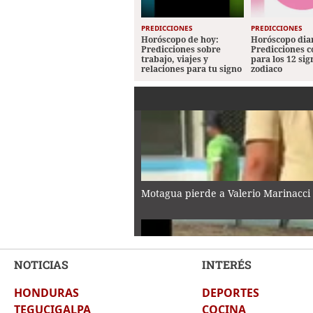
PREDICCIONES
PREDICCIONES
Horóscopo de hoy:
Horóscopo diar
Predicciones sobre
Predicciones 
trabajo, viajes y
para los 12 sig
relaciones para tu signo
zodiaco
Motagua pierde a Valerio Marinacci 
NOTICIAS
INTERÉS
HONDURAS
DEPORTES
Captan a conductor a alta velocidad 
TEGUCIGALPA
COCINA