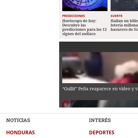
PREDICCIONES
SUERTE
Horóscopo de hoy:
Hallan un bill
Descubre las
lotería millon
predicciones para los 12
basurero de It
signos del zodiaco
“Gullit” Peña reaparece en video y 
NOTICIAS
INTERÉS
HONDURAS
DEPORTES
Periodistas comparecen ante juzgad