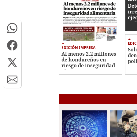
Det
irr
eje
mil
EDIC
EDICIÓN IMPRESA
Sol
Al menos 2.2 millones
den
de hondureños en
pol
riesgo de inseguridad
alimentaria