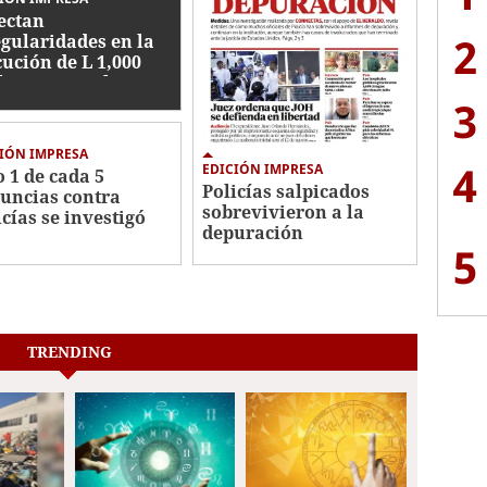
ectan
2
egularidades en la
cución de L 1,000
lones en embargos
3
IÓN IMPRESA
4
EDICIÓN IMPRESA
o 1 de cada 5
Policías salpicados
uncias contra
sobrevivieron a la
icías se investigó
depuración
5
TRENDING