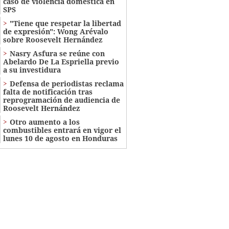
caso de violencia doméstica en
SPS
"Tiene que respetar la libertad
de expresión": Wong Arévalo
sobre Roosevelt Hernández
Nasry Asfura se reúne con
Abelardo De La Espriella previo
a su investidura
Defensa de periodistas reclama
falta de notificación tras
reprogramación de audiencia de
Roosevelt Hernández
Otro aumento a los
combustibles entrará en vigor el
lunes 10 de agosto en Honduras