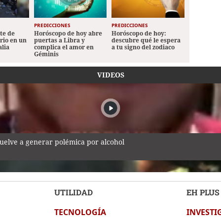
PREDICCIONES
PREDICCIONES
ete de
Horóscopo de hoy abre
Horóscopo de hoy:
ario en un
puertas a Libra y
descubre qué le espera
alia
complica el amor en
a tu signo del zodiaco
Géminis
VIDEOS
vuelve a generar polémica por alcohol
UTILIDAD
EH PLUS
TECNOLOGÍA
INVESTI
o tras no ser notificados de reprogramación de audiencia de Roo