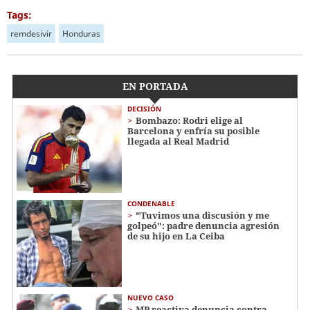
Tags:
remdesivir
Honduras
EN PORTADA
DECISIÓN
Bombazo: Rodri elige al
Barcelona y enfría su posible
llegada al Real Madrid
CONDENABLE
"Tuvimos una discusión y me
golpeó": padre denuncia agresión
de su hijo en La Ceiba
NUEVO CASO
MP reactiva denuncia contra