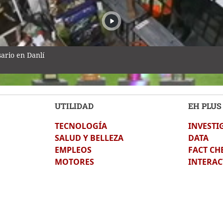
ario en Danlí
UTILIDAD
EH PLUS
TECNOLOGÍA
INVESTI
cielo a Colo Colo como su camiseta en la bienvenida
SALUD Y BELLEZA
DATA
EMPLEOS
FACT CH
MOTORES
INTERAC
uraleza: así fue la clausura de las Escuelas Amigables con el Amb