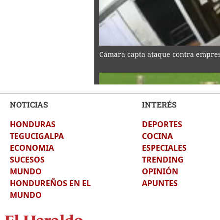
Cámara capta ataque contra empres
NOTICIAS
INTERÉS
HONDURAS
DEPORTES
‘Vozinha’, un refuerzo que cayó del 
TEGUCIGALPA
COCINA
ECONOMIA
ESPECIALES
SUCESOS
TRENDING
MUNDO
OPINIÓN
HONDUREÑOS EN EL
APUNTES
MUNDO
Sembrando valores y cuidando la nat