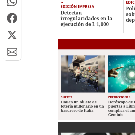
EDIC
EDICIÓN IMPRESA
Pol
Detectan
sob
irregularidades en la
dep
ejecución de L 1,000
millones en embargos
SUERTE
PREDICCIONES
Hallan un billete de
Horóscopo de 
lotería millonario en un
puertas a Libr
basurero de Italia
complica el a
Géminis