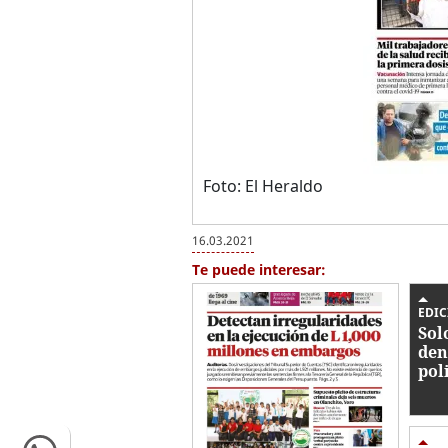
Foto: El Heraldo
16.03.2021
Te puede interesar:
EDIC
Sol
den
pol