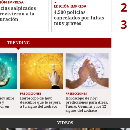
2
IÓN IMPRESA
EDICIÓN IMPRESA
icías salpicados
4,500 policías
revivieron a la
cancelados por faltas
uración
3
muy graves
TRENDING
PREDICCIONES
PREDICCIONES
hoy abre
Horóscopo de hoy:
Horóscopo de hoy:
a y
descubre qué le espera
predicciones para Aries,
mor en
a tu signo del zodiaco
Tauro, Géminis y los 12
signos del zodiaco
VIDEOS