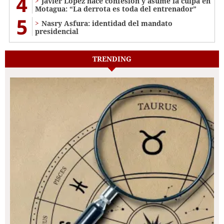
4
Javier López hace confesión y asume la culpa en
Motagua: “La derrota es toda del entrenador”
5
Nasry Asfura: identidad del mandato
presidencial
TRENDING