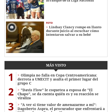
arranque de la Liga Nacional
FOTO
Lindsay Clancy rompe en llanto
durante juicio al escuchar cómo
intentaron salvar a su bebé
MÁS VISTO
1
Olimpia no falla en Copa Centroamericana:
derrota a UMECIT y asalta el primer lugar del
grupo C
2
"Davis Flow" le coquetea a esposa de "El
Chapo", se da cuenta quién es y su reacción se
viraliza
3
"A ver si tiene valor de amenazarme a mí":
Dagoberto Aspra, el procurador que enfrentará a