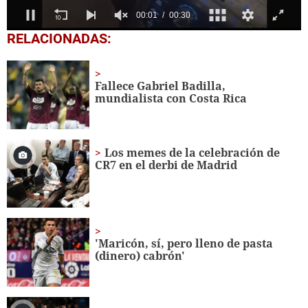
0
RELACIONADAS:
seconds
of
30
seconds
Fallece Gabriel Badilla,
mundialista con Costa Rica
Los memes de la celebración de
CR7 en el derbi de Madrid
'Maricón, sí, pero lleno de pasta
(dinero) cabrón'