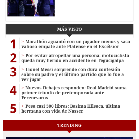
MÁS VISTO
1
Marathón aguantó con un jugador menos y saca
valioso empate ante Platense en el Excélsior
2
Por evitar atropellar una persona: motociclista
queda muy herido en accidente en Tegucigalpa
3
Lionel Messi sorprende con dura confesión
sobre su padre y el último partido que lo fue a
ver jugar
4
Nuevos fichajes responden: Real Madrid suma
primer triunfo de pretemporada ante
Ferencvaros
5
Pesa casi 300 libras: Basima Hilsaca, última
hermana con vida de Nasser
TRENDING