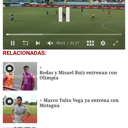
0
RELACIONADAS:
seconds
of
1
minute,
Rodas y Misael Ruíz entrenan con
27
Olimpia
seconds
Marco Tulio Vega ya entrena con
Motagua