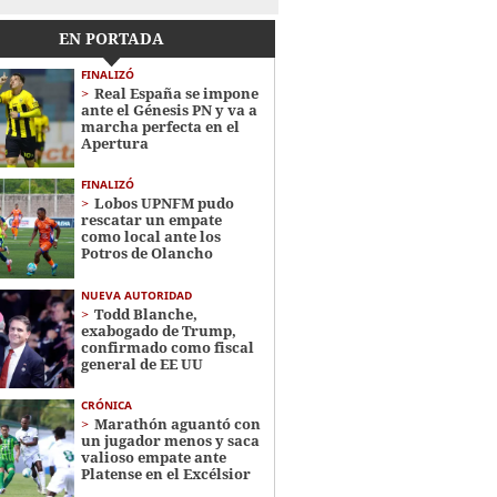
EN PORTADA
FINALIZÓ
Real España se impone
ante el Génesis PN y va a
marcha perfecta en el
Apertura
FINALIZÓ
Lobos UPNFM pudo
rescatar un empate
como local ante los
Potros de Olancho
NUEVA AUTORIDAD
Todd Blanche,
exabogado de Trump,
confirmado como fiscal
general de EE UU
CRÓNICA
Marathón aguantó con
un jugador menos y saca
valioso empate ante
Platense en el Excélsior