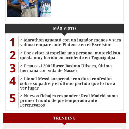
MÁS VISTO
1
Marathón aguantó con un jugador menos y saca
valioso empate ante Platense en el Excélsior
2
Por evitar atropellar una persona: motociclista
queda muy herido en accidente en Tegucigalpa
3
Pesa casi 300 libras: Basima Hilsaca, última
hermana con vida de Nasser
4
Lionel Messi sorprende con dura confesión
sobre su padre y el último partido que lo fue a
ver jugar
5
Nuevos fichajes responden: Real Madrid suma
primer triunfo de pretemporada ante
Ferencvaros
TRENDING