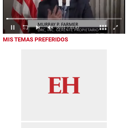
0
MIS TEMAS PREFERIDOS
of
1
minute,
43
seconds