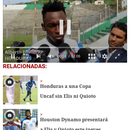
0
RELACIONADAS:
seconds
of
1
minute,
Honduras a una Copa
6
seconds
Uncaf sin Elis ni Quioto
Houston Dynamo presentará
a Elis y Quioto este jueves