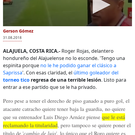
Gerson Gómez
31.08.2018
ALAJUELA, COSTA RICA.-
Roger Rojas, delantero
hondureño del Alajuelense no lo esconde. 'Tengo una
espinita porque
no le he podido ganar el clásico a
Saprissa
'. Con esas claridad, el
último goleador del
torneo tico
regresa de una terrible lesión
. Listo para
entrar a ese partido que se le ha privado.
Pero pese a tener el derecho de piso ganado a puro gol, el
atacante catracho quiere tener baja la guardia, no quiere
que su entrenador
Luis Diego Arnáez
piense
que le está
reclamando la titularidad
, pero tampoco se quiere poner el
título de '
cambio de lujo
', lo único que el Roro quiere es