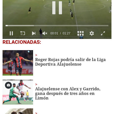
0
RELACIONADAS:
of
1
minute,
27
Roger Rojas podría salir de la Liga
seconds
Deportiva Alajuelense
Alajuelense con Alex y Garrido,
gana después de tres años en
Limón