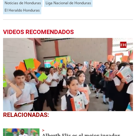
Noticias de Honduras
Liga Nacional de Honduras
El Heraldo Honduras
VIDEOS RECOMENDADOS
0
RELACIONADAS:
seconds
of
1
minute,
Alberth Elis es el mejor jugador