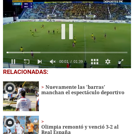
0
RELACIONADAS:
seconds
of
1
Nuevamente las 'barras'
minute,
manchan el espectáculo deportivo
39
seconds
Olimpia remontó y venció 3-2 al
Real España