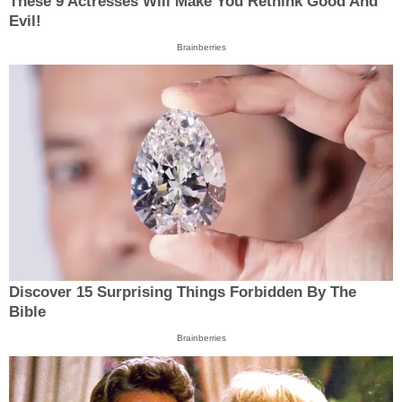
These 9 Actresses Will Make You Rethink Good And
Evil!
Brainberries
Discover 15 Surprising Things Forbidden By The
Bible
Brainberries