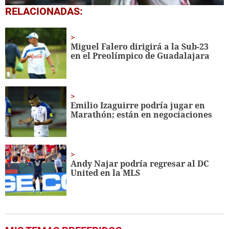
0
RELACIONADAS:
seconds
of
1
minute,
Miguel Falero dirigirá a la Sub-23
22
en el Preolímpico de Guadalajara
seconds
Emilio Izaguirre podría jugar en
Marathón; están en negociaciones
Andy Najar podría regresar al DC
United en la MLS