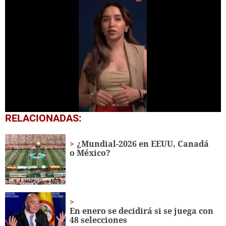
0
RELACIONADAS:
seconds
of
48
¿Mundial-2026 en EEUU, Canadá
seconds
o México?
En enero se decidirá si se juega con
48 selecciones