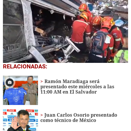
0
RELACIONADAS:
seconds
of
36
Ramón Maradiaga será
seconds
presentado este miércoles a las
11:00 AM en El Salvador
Juan Carlos Osorio presentado
como técnico de México