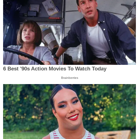
6 Best '90s Action Movies To Watch Today
Brainberries