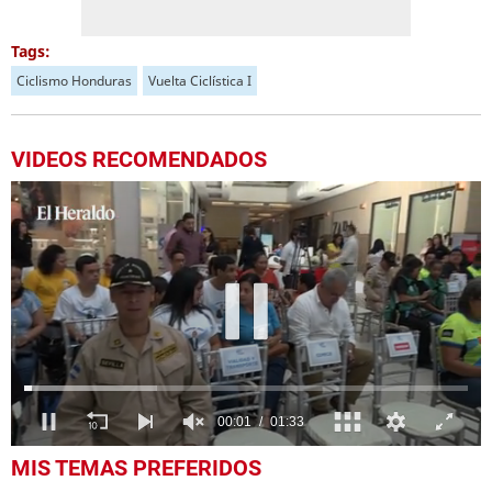
Tags:
Ciclismo Honduras
Vuelta Ciclística I
VIDEOS RECOMENDADOS
0
MIS TEMAS PREFERIDOS
seconds
of