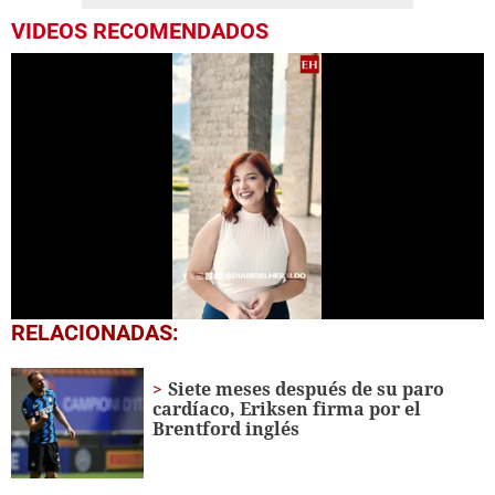
VIDEOS RECOMENDADOS
0
RELACIONADAS:
seconds
of
1
Siete meses después de su paro
minute,
cardíaco, Eriksen firma por el
20
Brentford inglés
seconds