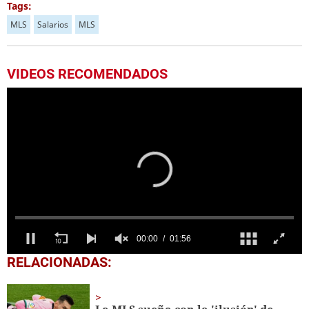
Tags:
MLS
Salarios
MLS
VIDEOS RECOMENDADOS
0
RELACIONADAS:
seconds
of
1
minute,