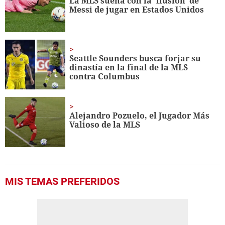
La MLS sueña con la 'ilusión' de
56
Messi de jugar en Estados Unidos
seconds
Seattle Sounders busca forjar su
dinastía en la final de la MLS
contra Columbus
Alejandro Pozuelo, el Jugador Más
Valioso de la MLS
MIS TEMAS PREFERIDOS