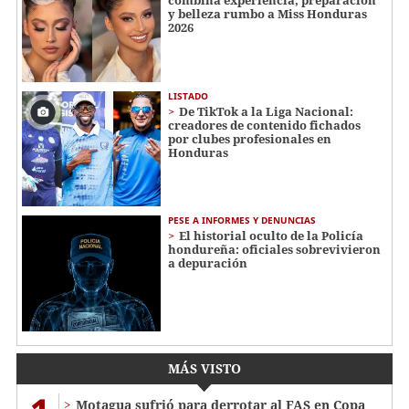
y belleza rumbo a Miss Honduras
2026
LISTADO
De TikTok a la Liga Nacional:
creadores de contenido fichados
por clubes profesionales en
Honduras
PESE A INFORMES Y DENUNCIAS
El historial oculto de la Policía
hondureña: oficiales sobrevivieron
a depuración
MÁS VISTO
Motagua sufrió para derrotar al FAS en Copa