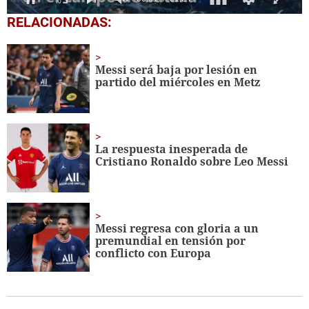
0
RELACIONADAS:
seconds
of
1
minute,
Messi será baja por lesión en
24
partido del miércoles en Metz
seconds
La respuesta inesperada de
Cristiano Ronaldo sobre Leo Messi
Messi regresa con gloria a un
premundial en tensión por
conflicto con Europa