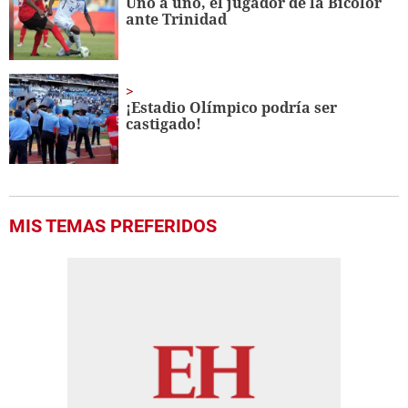
Uno a uno, el jugador de la Bicolor
56
ante Trinidad
seconds
¡Estadio Olímpico podría ser
castigado!
MIS TEMAS PREFERIDOS