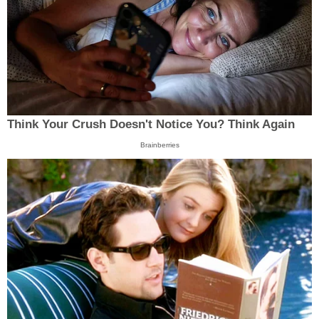
Think Your Crush Doesn't Notice You? Think Again
Brainberries