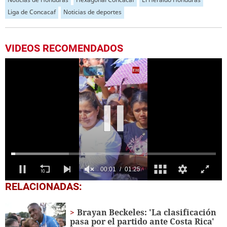
Liga de Concacaf
Noticias de deportes
VIDEOS RECOMENDADOS
0
RELACIONADAS:
seconds
of
1
Brayan Beckeles: 'La clasificación
minute,
pasa por el partido ante Costa Rica'
25