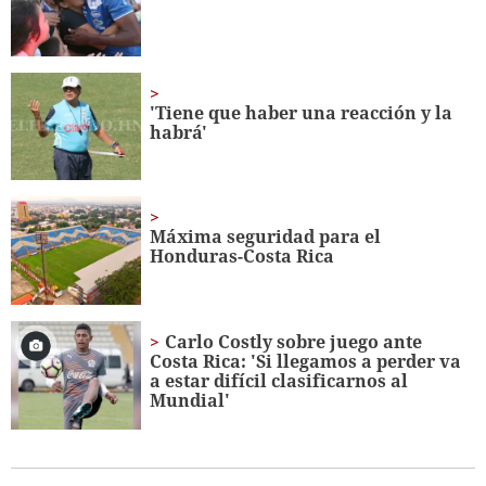
seconds
'Tiene que haber una reacción y la
habrá'
Máxima seguridad para el
Honduras-Costa Rica
Carlo Costly sobre juego ante
Costa Rica: 'Si llegamos a perder va
a estar difícil clasificarnos al
Mundial'