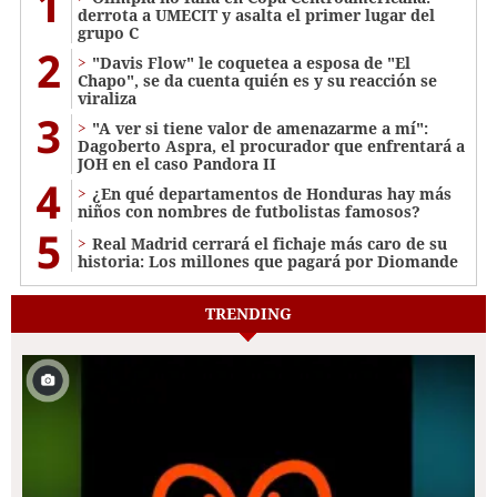
1
derrota a UMECIT y asalta el primer lugar del
grupo C
2
"Davis Flow" le coquetea a esposa de "El
Chapo", se da cuenta quién es y su reacción se
viraliza
3
"A ver si tiene valor de amenazarme a mí":
Dagoberto Aspra, el procurador que enfrentará a
JOH en el caso Pandora II
4
¿En qué departamentos de Honduras hay más
niños con nombres de futbolistas famosos?
5
Real Madrid cerrará el fichaje más caro de su
historia: Los millones que pagará por Diomande
TRENDING