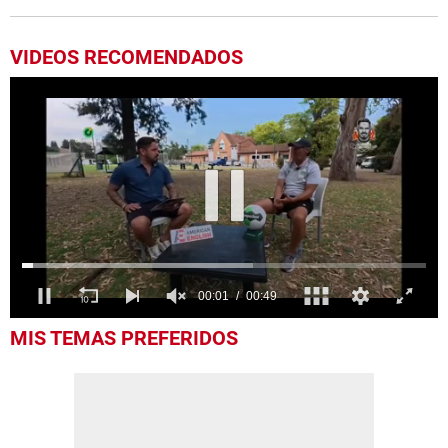
VIDEOS RECOMENDADOS
00:02
00:49
0
MIS TEMAS PREFERIDOS
seconds
of
49
seconds