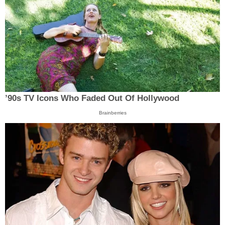
’90s TV Icons Who Faded Out Of Hollywood
Brainberries