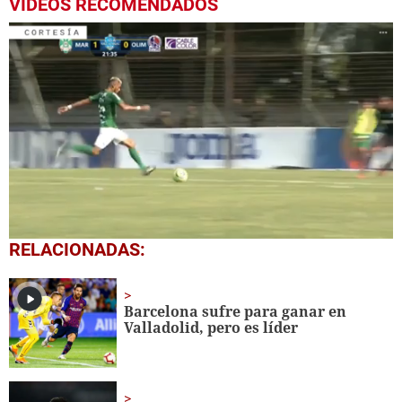
VIDEOS RECOMENDADOS
0
RELACIONADAS:
seconds
of
37
seconds
Barcelona sufre para ganar en
Valladolid, pero es líder