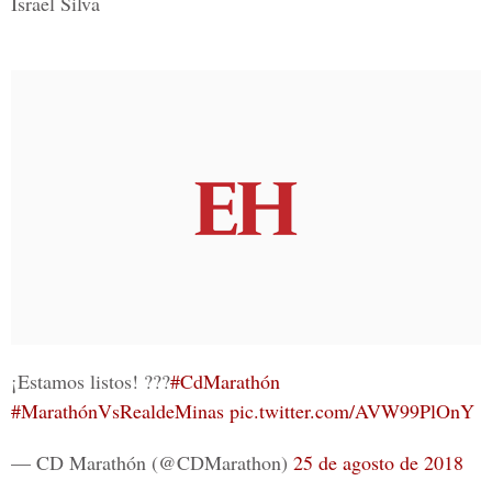
Israel Silva
¡Estamos listos! ???
#CdMarathón
#MarathónVsRealdeMinas
pic.twitter.com/AVW99PlOnY
— CD Marathón (@CDMarathon)
25 de agosto de 2018