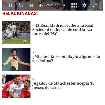
0
RELACIONADAS:
seconds
of
1
El Real Madrid recibe a la Real
minute,
Sociedad en busca de confianza
56
antes del PSG
seconds
¿Michael Jackson plagió algunos de
sus éxitos?
Jugador de Mánchester acepta 16
meses de cárcel