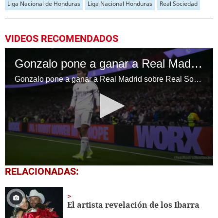
Liga Nacional de Honduras
Liga Nacional Honduras
Real Sociedad
VIDEOS RECOMENDADOS
Gonzalo pone a ganar a Real Madrid sobre Real Sociedad en el Bernabéu
Gonzalo pone a ganar a Real Madrid sobre Real Sociedad en el Bernabéu por LaLiga
0
RELACIONADAS:
seconds
of
12
seconds
El artista revelación de los Ibarra