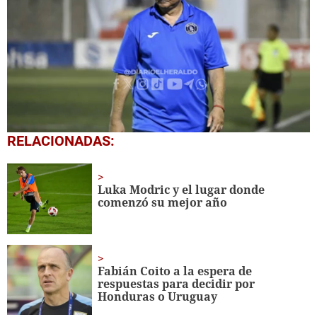
0
RELACIONADAS:
seconds
of
1
minute,
Luka Modric y el lugar donde
41
comenzó su mejor año
seconds
Fabián Coito a la espera de
respuestas para decidir por
Honduras o Uruguay