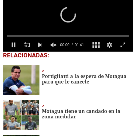
0
RELACIONADAS:
seconds
of
1
minute,
Portigliatti a la espera de Motagua
41
para que le cancele
seconds
Motagua tiene un candado en la
zona medular