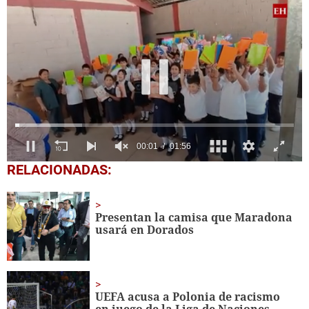
0
RELACIONADAS:
seconds
of
1
minute,
Presentan la camisa que Maradona
56
usará en Dorados
seconds
UEFA acusa a Polonia de racismo
en juego de la Liga de Naciones