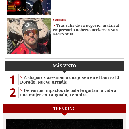
SUCESOS
Tras salir de su negocio, matan al
empresario Roberto Becker en San
Pedro Sula
MÁS VISTO
1
A disparos asesinan a una joven en el barrio El
Dorado, Nueva Arcadia
2
De varios impactos de bala le quitan la vida a
una mujer en La Iguala, Lempira
TRENDING