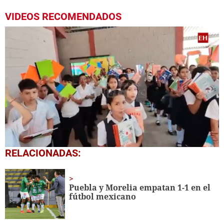
VIDEOS RECOMENDADOS
0
RELACIONADAS:
seconds
of
1
minute,
Puebla y Morelia empatan 1-1 en el
56
fútbol mexicano
seconds