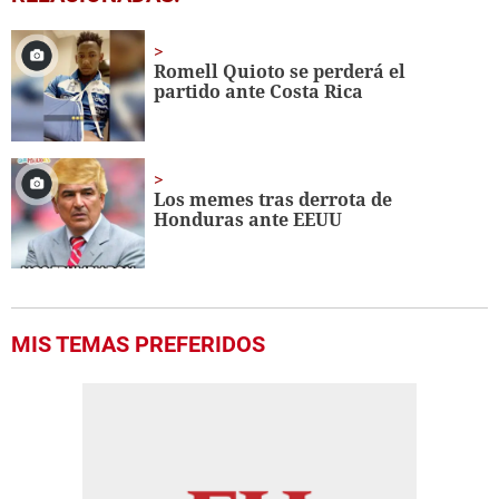
seconds
of
38
seconds
Romell Quioto se perderá el
partido ante Costa Rica
Los memes tras derrota de
Honduras ante EEUU
MIS TEMAS PREFERIDOS