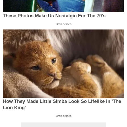
These Photos Make Us Nostalgic For The 70's
Brainberries
How They Made Little Simba Look So Lifelike in 'The
Lion King'
Brainberries