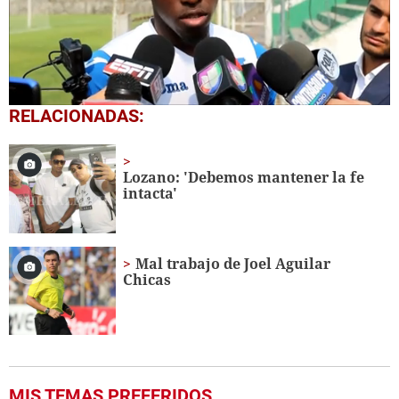
0
RELACIONADAS:
seconds
of
1
minute,
Lozano: 'Debemos mantener la fe
6
intacta'
seconds
Mal trabajo de Joel Aguilar
Chicas
MIS TEMAS PREFERIDOS